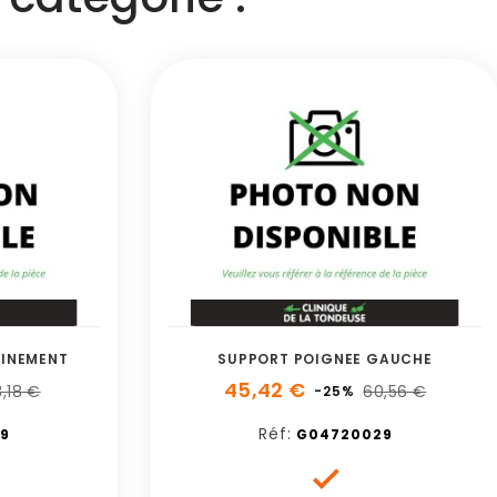
AINEMENT
SUPPORT POIGNEE GAUCHE
45,42 €
,18 €
60,56 €
-25%
Réf:
9
G04720029
