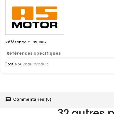
Référence
G00911002
Références spécifiques
État
Nouveau produit
chat
Commentaires (0)
32 autres 