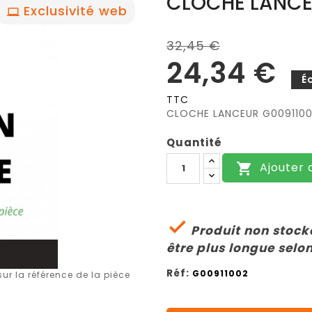
CLOCHE LANC
Exclusivité web
32,45 €
24,34 €
É
TTC
CLOCHE LANCEUR G009110
Quantité
Ajouter 


Produit non stocké
être plus longue selon
Réf:
G00911002
r la référence de la pièce