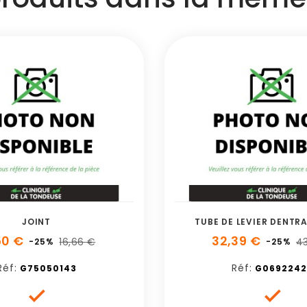
JOINT
TUBE DE LEVIER DENTR
50 €
32,39 €
16,66 €
43
-25%
-25%
Réf:
Réf:
G75050143
G0692242

