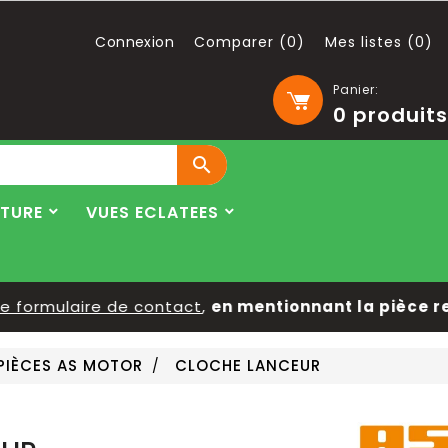
Connexion
Comparer (
0
)
Mes listes (
0
)
Panier:
0
produits

LTURE
VUES ECLATEES
ormulaire de contact
,
en mentionnant la pièce reche
PIÈCES AS MOTOR
CLOCHE LANCEUR