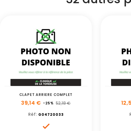
CLAPET ARRIERE COMPLET
39,14 €
12,
52,18 €
-25%
Réf:
G04720033
