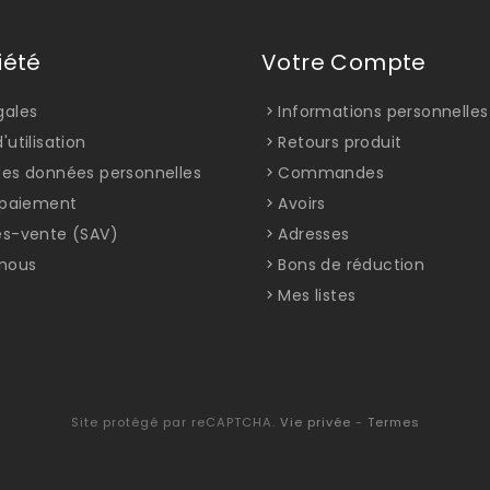
iété
Votre Compte
gales
Informations personnelles
'utilisation
Retours produit
des données personnelles
Commandes
t paiement
Avoirs
ès-vente (SAV)
Adresses
nous
Bons de réduction
Mes listes
Site protégé par reCAPTCHA.
Vie privée
-
Termes