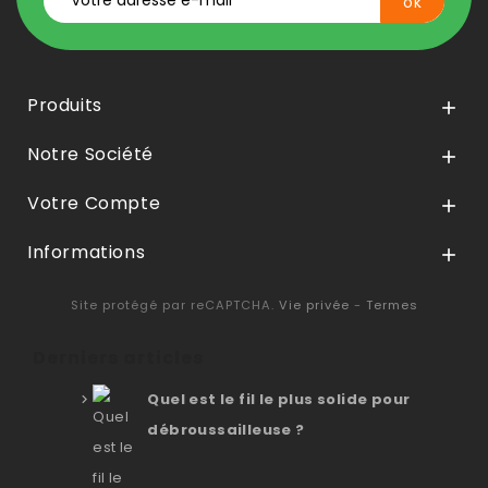
Produits

Notre Société

Votre Compte

Informations

Site protégé par reCAPTCHA.
Vie privée
-
Termes
Derniers articles
Quel est le fil le plus solide pour
débroussailleuse ?