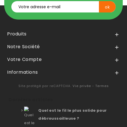
Produits

Notre Société

Votre Compte

Informations

Site protégé par reCAPTCHA.
Vie privée
-
Termes
Derniers articles
Quel est le fil le plus solide pour
débroussailleuse ?