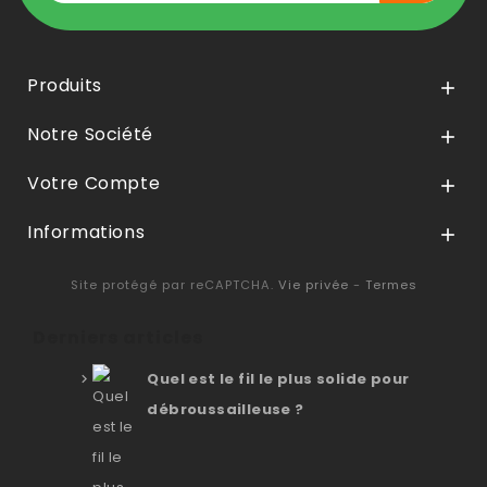
Produits

Notre Société

Votre Compte

Informations

Site protégé par reCAPTCHA.
Vie privée
-
Termes
Derniers articles
Quel est le fil le plus solide pour
débroussailleuse ?