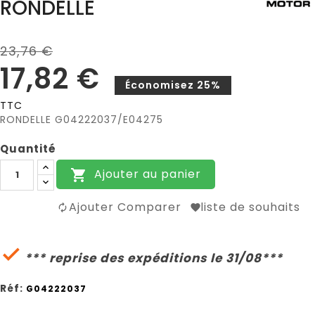
RONDELLE
23,76 €
17,82 €
Économisez 25%
TTC
RONDELLE G04222037/E04275
Quantité
Ajouter au panier

Ajouter Comparer
liste de souhaits

*** reprise des expéditions le 31/08***
Réf:
G04222037