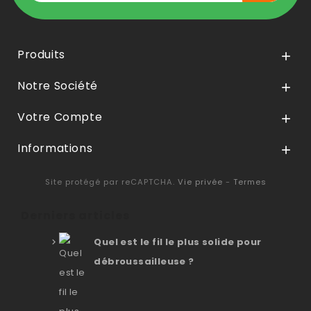
Produits

Notre Société

Votre Compte

Informations

Site protégé par reCAPTCHA.
Vie privée
-
Termes
Derniers articles
Quel est le fil le plus solide pour
débroussailleuse ?