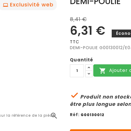
DEMI-POULIE
Exclusivité web
8,41 €
6,31 €
Écono
TTC
DEMI-POULIE G00130012/E0
Quantité
Ajouter 


Produit non stocké
être plus longue selon
Réf:

G00130012
r la référence de la pièce