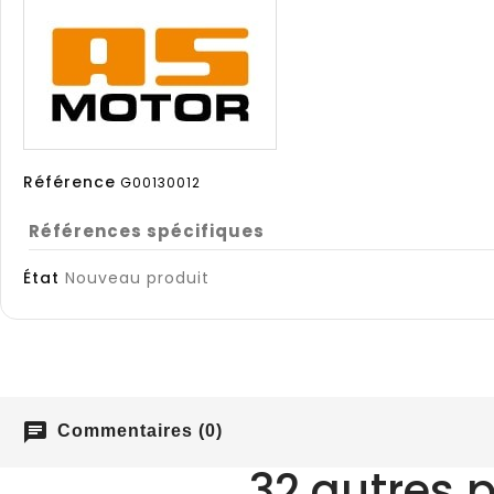
Référence
G00130012
Références spécifiques
État
Nouveau produit
chat
Commentaires (0)
32 autres 