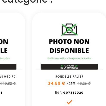
AS 940 RC
RONDELLE PALIER
34,69 €
 449,82 €
46,25 €
-25%
Réf:
1
G07352020
