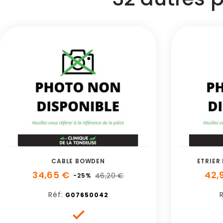
CABLE BOWDEN
ETRIER
34,65 €
42,
46,20 €
-25%
Réf:
R
G07650042
