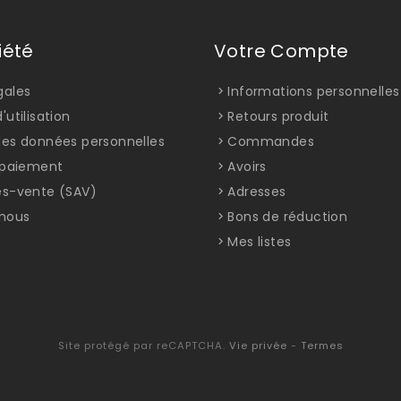
iété
Votre Compte
gales
Informations personnelles
'utilisation
Retours produit
des données personnelles
Commandes
t paiement
Avoirs
ès-vente (SAV)
Adresses
nous
Bons de réduction
Mes listes
Site protégé par reCAPTCHA.
Vie privée
-
Termes