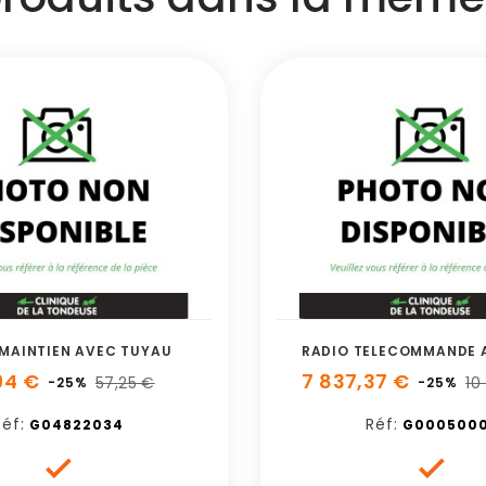
 MAINTIEN AVEC TUYAU
RADIO TELECOMMANDE 
94 €
7 837,37 €
57,25 €
10
-25%
-25%
éf:
Réf:
G04822034
G0005000

