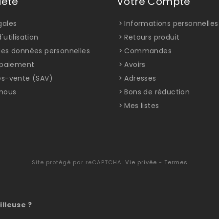
iété
Votre Compte
gales
Informations personnelles
'utilisation
Retours produit
des données personnelles
Commandes
t paiement
Avoirs
ès-vente (SAV)
Adresses
nous
Bons de réduction
Mes listes
Site protégé par reCAPTCHA.
Vie privée
-
Termes
illeuse ?