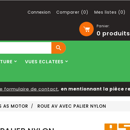
Connexion
Comparer (
0
)
Mes listes (
0
)
Panier:
0
produits

LTURE
VUES ECLATEES
ormulaire de contact
,
en mentionnant la pièce reche
S AS MOTOR
ROUE AV AVEC PALIER NYLON