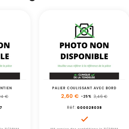
INTIEN
PALIER COULISSANT AVEC BORD
2,60 €
94 €
3,46 €
-25%
Réf:
7
G00028038
