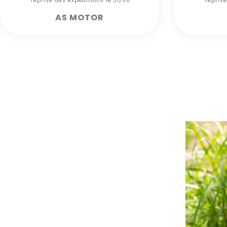
*** reprise des expéditions le 31/08***
*** repris
AS MOTOR