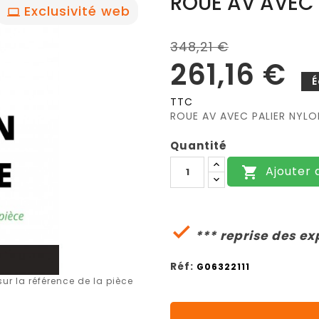
ROUE AV AVEC 
Exclusivité web
348,21 €
261,16 €
É
TTC
ROUE AV AVEC PALIER NYLO
Quantité
Ajouter 


*** reprise des ex
Réf:
G06322111
r la référence de la pièce