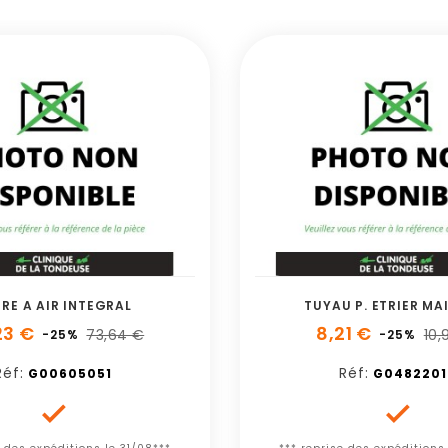
TRE A AIR INTEGRAL
TUYAU P. ETRIER MA
23 €
8,21 €
73,64 €
10,
-25%
-25%
Réf:
Réf:
G00605051
G0482201

