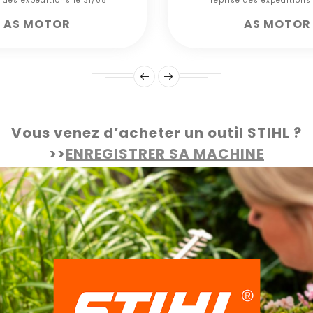
e des expéditions le 31/08***
*** reprise des expéditions
AS MOTOR
AS MOTOR
Vous venez d’acheter un outil STIHL ?
>>
ENREGISTRER SA MACHINE