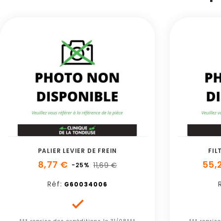
PALIER LEVIER DE FREIN
FIL
8,77 €
55,
11,69 €
-25%
Réf:
G60034006
