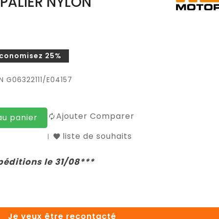
PALIER NYLON
conomisez 25%
N G06322111/E04157
Ajouter Comparer
au panier
liste de souhaits
péditions le 31/08***
Je veux être recontacté