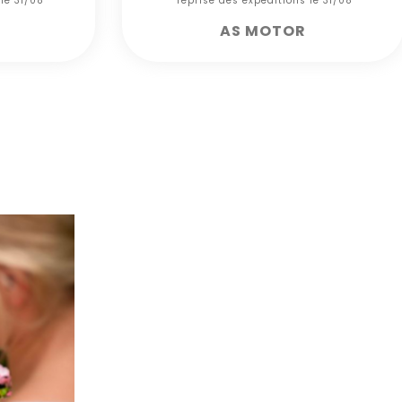
 le 31/08***
*** reprise des expéditions le 31/08***
AS MOTOR