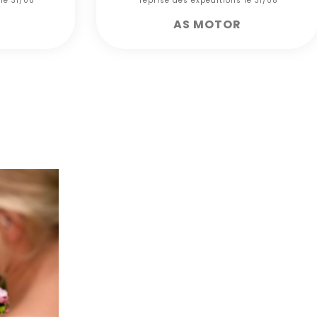
 le 31/08***
*** reprise des expéditions le 31/08***
AS MOTOR