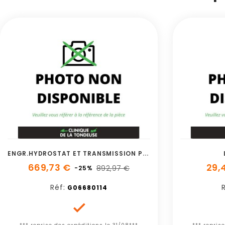
E
NGR.HYDROSTAT ET TRANSMISSION PRIMAIRE
669,73 €
29,
892,97 €
-25%
Réf:
G06680114
