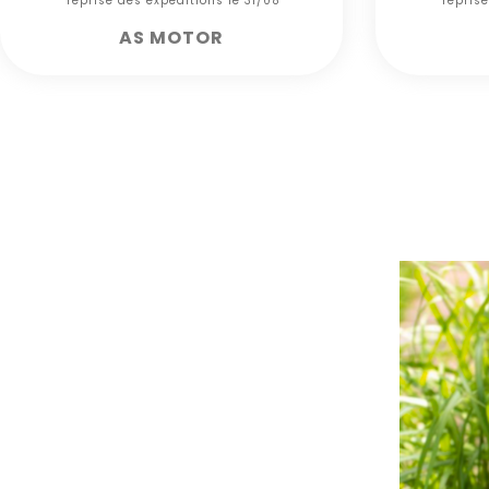
*** reprise des expéditions le 31/08***
*** repris
AS MOTOR