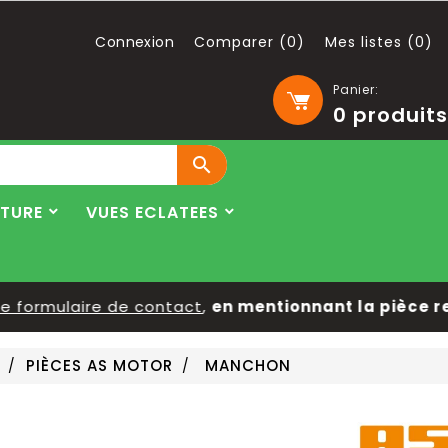
Connexion
Comparer (
0
)
Mes listes (
0
)
Panier:
0
produits

LTURE
VUES ECLATEES
ormulaire de contact
,
en mentionnant la pièce reche
PIÈCES AS MOTOR
MANCHON