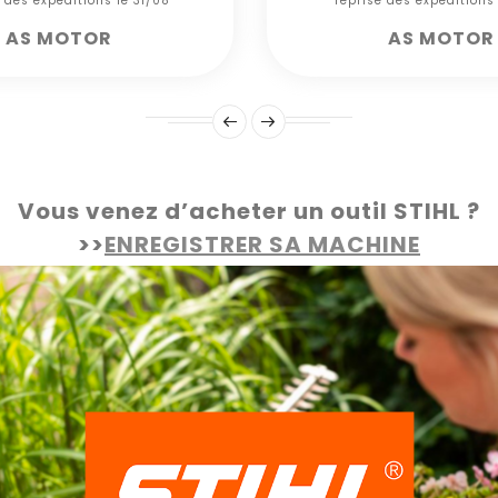
e des expéditions le 31/08***
*** reprise des expéditions
AS MOTOR
AS MOTOR
Vous venez d’acheter un outil STIHL ?
>>
ENREGISTRER SA MACHINE