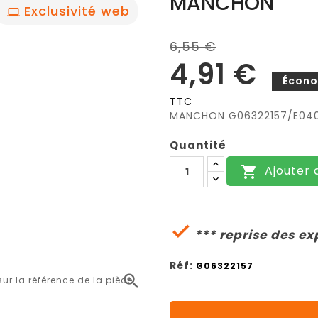
MANCHON
Exclusivité web
6,55 €
4,91 €
Écono
TTC
MANCHON G06322157/E04
Quantité
Ajouter 


*** reprise des ex
Réf:
G06322157

r la référence de la pièce