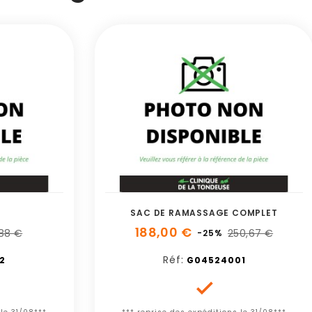
SAC DE RAMASSAGE COMPLET
188,00 €
,88 €
250,67 €
-25%
Réf:
2
G04524001
