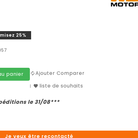
misez 25%
057
Ajouter Comparer
au panier
liste de souhaits
péditions le 31/08***
Je veux être recontacté