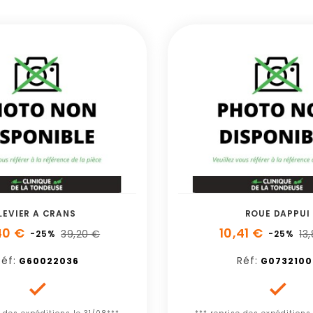
LEVIER A CRANS
ROUE DAPPUI
40 €
10,41 €
39,20 €
13
-25%
-25%
Réf:
Réf:
G60022036
G0732100

