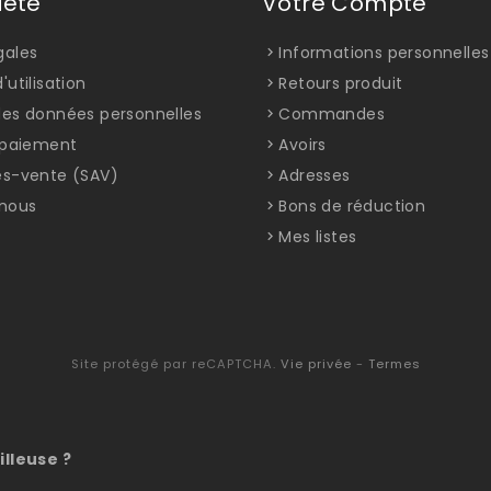
iété
Votre Compte
gales
Informations personnelles
'utilisation
Retours produit
des données personnelles
Commandes
t paiement
Avoirs
ès-vente (SAV)
Adresses
nous
Bons de réduction
Mes listes
Site protégé par reCAPTCHA.
Vie privée
-
Termes
illeuse ?