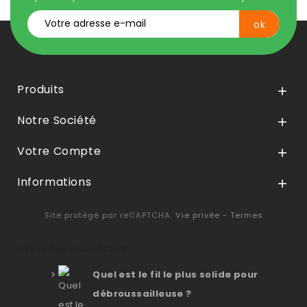
Produits

Notre Société

Votre Compte

Informations

Site protégé par reCAPTCHA.
Vie privée
-
Termes
Derniers articles
Quel est le fil le plus solide pour
débroussailleuse ?