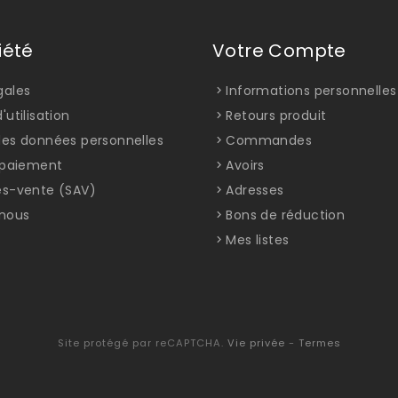
iété
Votre Compte
gales
Informations personnelles
'utilisation
Retours produit
des données personnelles
Commandes
t paiement
Avoirs
ès-vente (SAV)
Adresses
nous
Bons de réduction
Mes listes
Site protégé par reCAPTCHA.
Vie privée
-
Termes