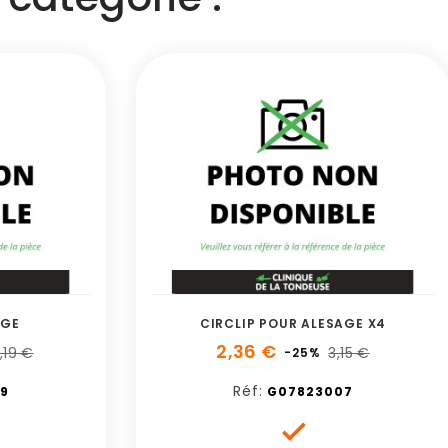
AGE
CIRCLIP POUR ALESAGE X4
2,36 €
,19 €
3,15 €
-25%
Réf:
9
G07823007
