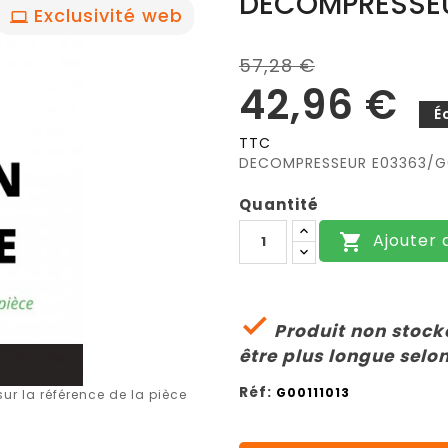
DECOMPRESSE
Exclusivité web
57,28 €
42,96 €
É
TTC
DECOMPRESSEUR E03363/G0
Quantité
Ajouter 


Produit non stocké
être plus longue selon
Réf:
G00111013
r la référence de la pièce