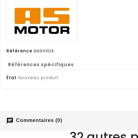
Référence
G00111013
Références spécifiques
État
Nouveau produit
chat
Commentaires (0)
32 autres 