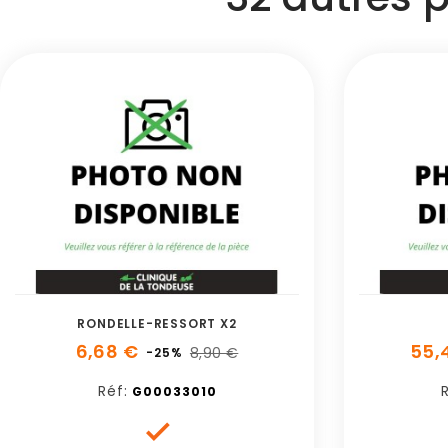
RONDELLE-RESSORT X2
6,68 €
55,
8,90 €
-25%
Réf:
R
G00033010
