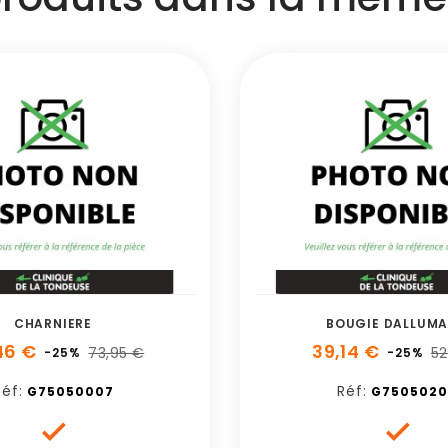
CHARNIERE
BOUGIE DALLUM
46 €
39,14 €
73,95 €
52
-25%
-25%
éf:
Réf:
G75050007
G7505020

