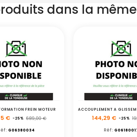
produits dans la même 
FORMATION FREIN MOTEUR
75 €
144,29 €
689,00 €
19
-25%
-25%
éf:
Réf:
G06380034
G0618001