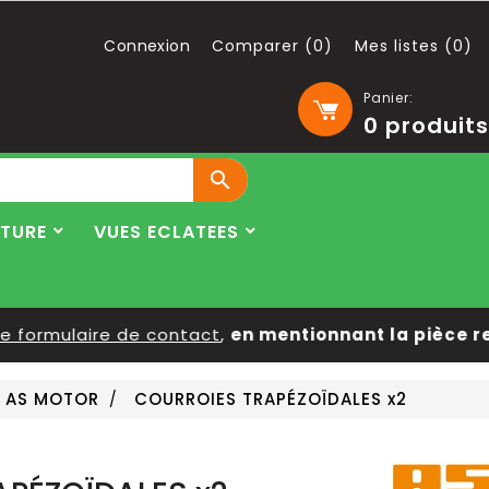
Connexion
Comparer (
0
)
Mes listes (
0
)
Panier:
0
produits

LTURE
VUES ECLATEES
ormulaire de contact
,
en mentionnant la pièce reche
S AS MOTOR
COURROIES TRAPÉZOÏDALES x2