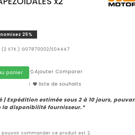
PÉZOÏDALES x2
onomisez 25%
 (2 STK.) G07870002/E04447
Ajouter Comparer
au panier
liste de souhaits
 | Expédition estimée sous 2 à 10 jours, pouva
 la disponibilité fournisseur.*
r pouvoir commander ce produit est 2.