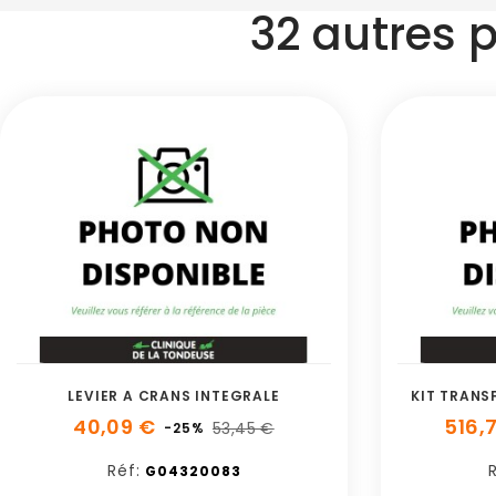
32 autres 
LEVIER A CRANS INTEGRALE
KIT TRANS
40,09 €
516,
53,45 €
-25%
Réf:
R
G04320083