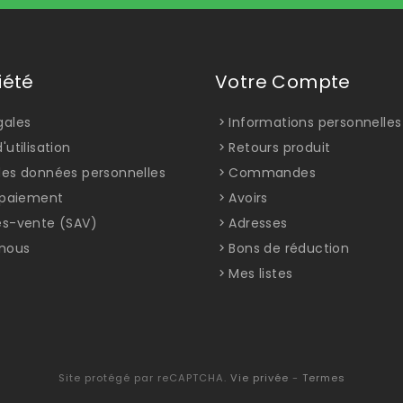
iété
Votre Compte
gales
Informations personnelles
'utilisation
Retours produit
des données personnelles
Commandes
t paiement
Avoirs
ès-vente (SAV)
Adresses
nous
Bons de réduction
Mes listes
Site protégé par reCAPTCHA.
Vie privée
-
Termes