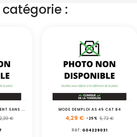
catégorie :
A
CCOUPLEMENT A GLISSEMENT SANS COUTEAU
MODE DEMPLOI AS 45 CAT B4
4,29 €
2,39 €
5,72 €
-25%
Réf:
7
G04229031