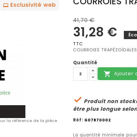
COURROIES TRA
Exclusivité web
41,70 €
31,28 €
Éc
TTC
COURROIES TRAPÉZOÏDALES
Quantité
Ajouter 


Produit non stocké
être plus longue selon
Réf:
G07870002
r la référence de la pièce
La quantité minimale pou