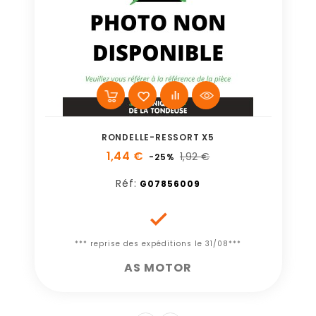
RONDELLE-RESSORT X5
1,44 €
1,92 €
-25%
Réf:
G07856009

*** reprise des expéditions le 31/08***
AS MOTOR