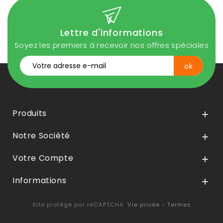
Lettre d'informations
Soyez les premiers à recevoir nos offres spéciales
Produits

Notre Société

Votre Compte

Informations

Site protégé par reCAPTCHA.
Vie privée
-
Termes