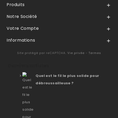
Produits

Notre Société

Votre Compte

Informations

Site protégé par reCAPTCHA.
Vie privée
-
Termes
Derniers articles
Quel est le fil le plus solide pour
débroussailleuse ?