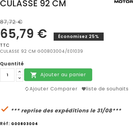
CULASSE 92 CM
87,72 €
65,79 €
Économisez 25%
TTC
CULASSE 92 CM G00803004/E01039
Quantité
Ajouter au panier

Ajouter Comparer
liste de souhaits

*** reprise des expéditions le 31/08***
Réf:
G00803004