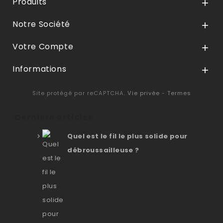
Produits

Notre Société

Votre Compte

Informations

Site protégé par reCAPTCHA.
Vie privée
-
Termes
Derniers articles
Quel est le fil le plus solide pour
débroussailleuse ?