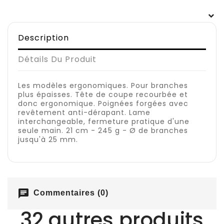
Description
Détails Du Produit
Les modèles ergonomiques. Pour branches
plus épaisses. Tête de coupe recourbée et
donc ergonomique. Poignées forgées avec
revêtement anti-dérapant. Lame
interchangeable, fermeture pratique d'une
seule main. 21 cm - 245 g - Ø de branches
jusqu'à 25 mm.
chat
Commentaires (0)
32 autres produits