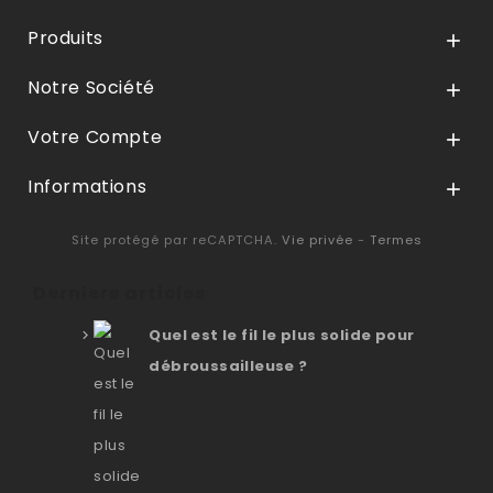
Produits

Notre Société

Votre Compte

Informations

Site protégé par reCAPTCHA.
Vie privée
-
Termes
Derniers articles
Quel est le fil le plus solide pour
débroussailleuse ?