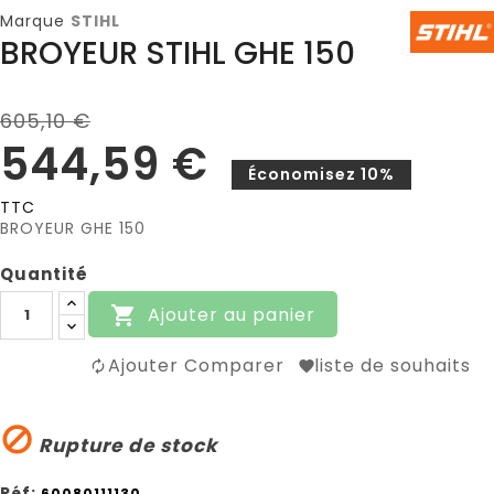
Marque
STIHL
BROYEUR STIHL GHE 150
605,10 €
544,59 €
Économisez 10%
TTC
BROYEUR GHE 150
Quantité
Ajouter au panier

Ajouter Comparer
liste de souhaits

Rupture de stock
Réf:
60080111130