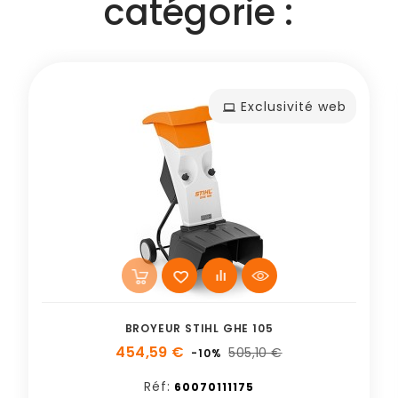
catégorie :
Exclusivité web
BROYEUR STIHL GHE 105
454,59 €
505,10 €
-10%
Réf:
60070111175