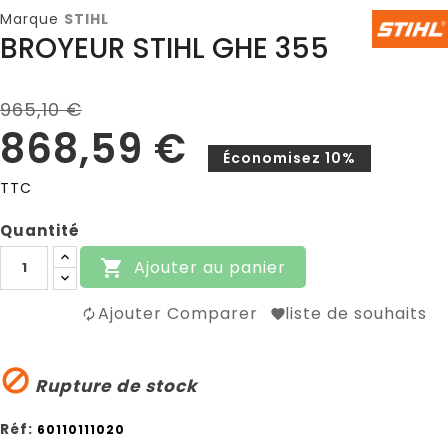
Marque
STIHL
BROYEUR STIHL GHE 355
965,10 €
868,59 €
Économisez 10%
TTC
Quantité
Ajouter au panier

Ajouter Comparer
liste de souhaits

Rupture de stock
Réf:
60110111020