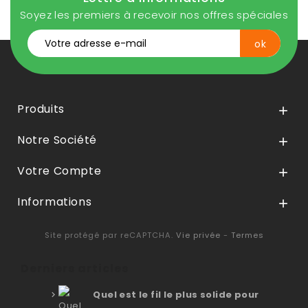
Soyez les premiers à recevoir nos offres spéciales
Produits

Notre Société

Votre Compte

Informations

Site protégé par reCAPTCHA.
Vie privée
-
Termes
Derniers articles
Quel est le fil le plus solide pour