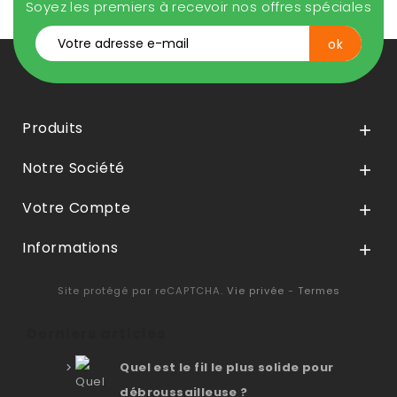
Soyez les premiers à recevoir nos offres spéciales
Produits

Notre Société

Votre Compte

Informations

Site protégé par reCAPTCHA.
Vie privée
-
Termes
Derniers articles
Quel est le fil le plus solide pour
débroussailleuse ?