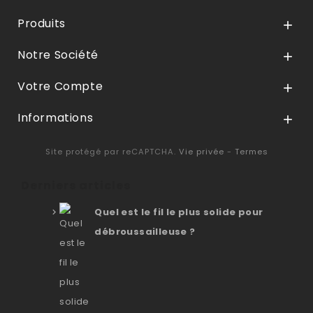
Produits

Notre Société

Votre Compte

Informations

Site protégé par reCAPTCHA.
Vie privée
-
Termes
Derniers articles
Quel est le fil le plus solide pour
débroussailleuse ?