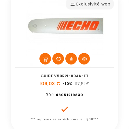
Exclusivité web
GUIDE V50R21-80AA-ET
106,03 €
117,81 €
-10%
Réf:
43051219830

*** reprise des expéditions le 31/08***