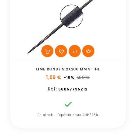
LIME RONDE 5.2X200 MM STIHL
1,69 €
1,99 €
-15%
Réf:
56057735212

En stock - Expédié sous 24h/48h