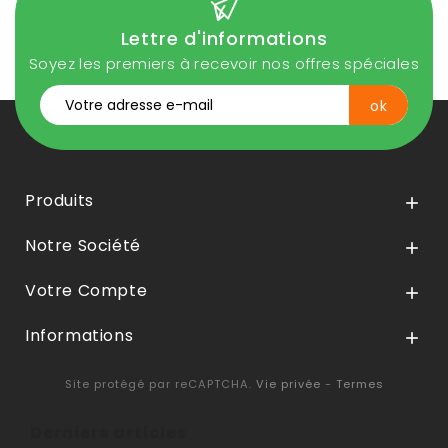
Lettre d'informations
Soyez les premiers à recevoir nos offres spéciales
Produits

Notre Société

Votre Compte

Informations

Site protégé par reCAPTCHA.
Vie privée
-
Termes
Derniers articles