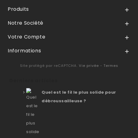
Produits

Notre Société

Votre Compte

Informations

Site protégé par reCAPTCHA.
Vie privée
-
Termes
Derniers articles
Quel est le fil le plus solide pour
débroussailleuse ?