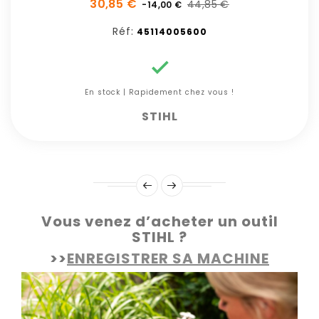
30,85 €
44,85 €
-14,00 €
Réf:
45114005600

En stock | Rapidement chez vous !
STIHL
Vous venez d’acheter un outil
STIHL ?
>>
ENREGISTRER SA MACHINE