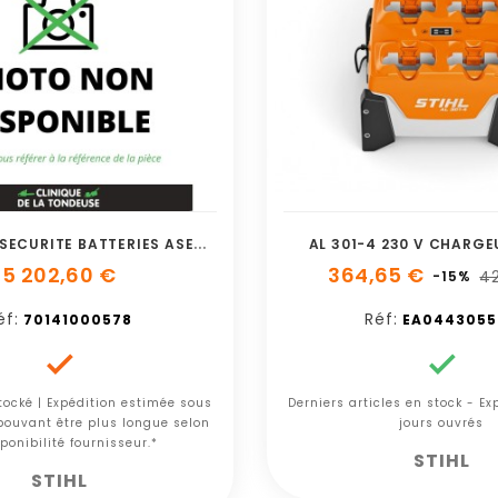
A
RMOIRE DE SECURITE BATTERIES ASECOS M
AL 301-4 230 V CHARGE
5 202,60 €
364,65 €
4
-15%
éf:
Réf:
70141000578
EA0443055


tocké | Expédition estimée sous
Derniers articles en stock - E
 pouvant être plus longue selon
jours ouvrés
ponibilité fournisseur.*
STIHL
STIHL