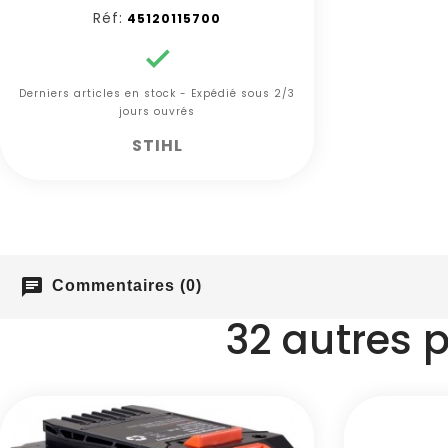
Réf:
45120115700

Derniers articles en stock - Expédié sous 2/3
jours ouvrés
STIHL
chat
Commentaires (0)
32 autres 