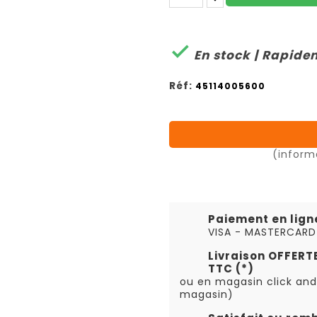

En stock | Rapide
Réf:
45114005600
(inform
Paiement en lign
VISA - MASTERCARD
Livraison OFFER
TTC (*)
ou en magasin click and
magasin)