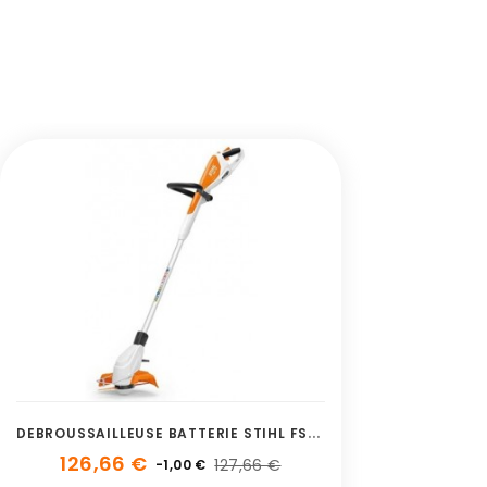
D
EBROUSSAILLEUSE BATTERIE STIHL FSA 45
126,66 €
127,66 €
-1,00 €