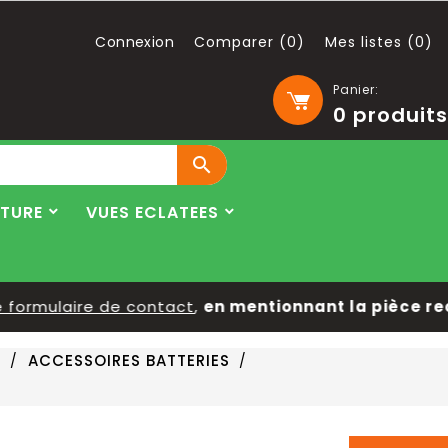
Connexion
Comparer (
0
)
Mes listes (
0
)
Panier:
0
produits

LTURE
VUES ECLATEES
rmulaire de contact
,
en mentionnant la pièce recher
S
ACCESSOIRES BATTERIES