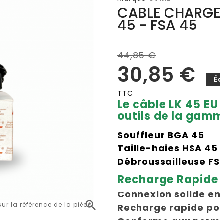
CABLE CHARGE 
45 - FSA 45
44,85 €
30,85 €
É
TTC
Le câble LK 45 E
outils de la gamm
Souffleur BGA 45
Taille-haies HSA 45
Débroussailleuse F
Recharge Rapide 
Connexion solide ent

r la référence de la pièce
Recharge rapide pou