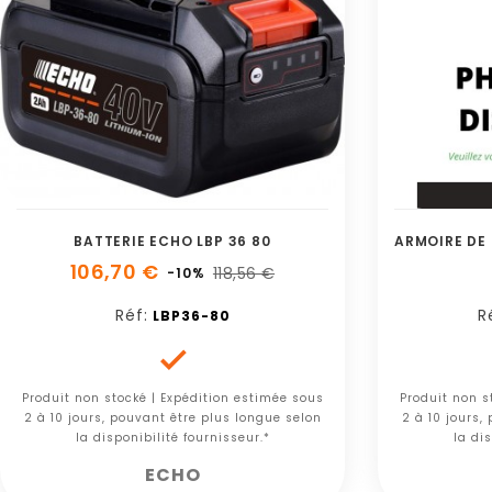
BATTERIE ECHO LBP 36 80
106,70 €
118,56 €
-10%
Réf:
R
LBP36-80

Produit non stocké | Expédition estimée sous
Produit non s
2 à 10 jours, pouvant être plus longue selon
2 à 10 jours,
la disponibilité fournisseur.*
la dis
ECHO