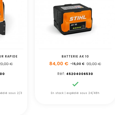
UR RAPIDE
BATTERIE AK 10
84,00 €
29,00 €
99,00 €
-15,00 €
Réf:
00
45204006530

xpédié sous 2/3
En stock | expédié sous 24/48h