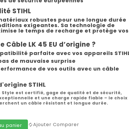
s de sécurité européennes
lité STIHL
matériaux robustes pour une longue durée
ditions exigeantes. Sa technologie de
imise le temps de recharge et protège vos
le Câble LK 45 EU d’origine ?
atibilité parfaite avec vos appareils STIH
pas de mauvaise surprise
 performance de vos outils avec un câble
d'origine STIHL
Style est certifié, gage de qualité et de sécurité,
xceptionnelle et une charge rapide fiable – le choix
herchent un câble résistant et longue durée.
Ajouter Comparer
au panier