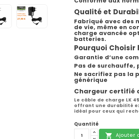
Conforme aux norme
Qualité et Durabi
Fabriqué avec des 
de vie, même en con
charge avancée opt
batteries.
Pourquoi Choisir 
Garantie d’une comp
Pas de surchauffe, 
Ne sacrifiez pas la
générique
Chargeur certifié 
Le câble de charge LK 45 
offrant une durabilité e
idéal pour ceux qui rec
Quantité
Ajouter 
