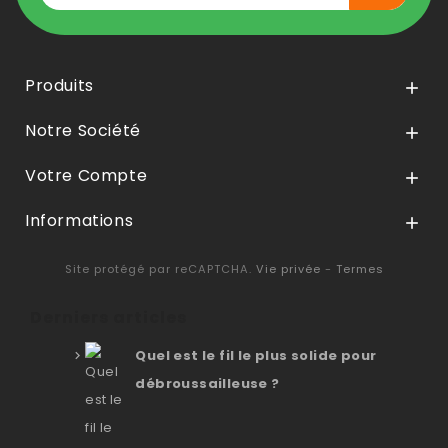
Produits

Notre Société

Votre Compte

Informations

Site protégé par reCAPTCHA.
Vie privée
-
Termes
Derniers articles
Quel est le fil le plus solide pour
débroussailleuse ?