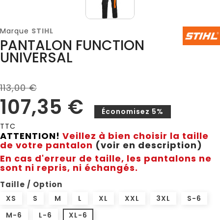
Marque
STIHL
PANTALON FUNCTION
UNIVERSAL
113,00 €
107,35 €
Économisez 5%
TTC
ATTENTION!
Veillez à bien choisir la taille
de votre pantalon
(voir en description)
En cas d'erreur de taille, les pantalons ne
sont ni repris, ni échangés.
Taille / Option
XS
S
M
L
XL
XXL
3XL
S-6
M-6
L-6
XL-6