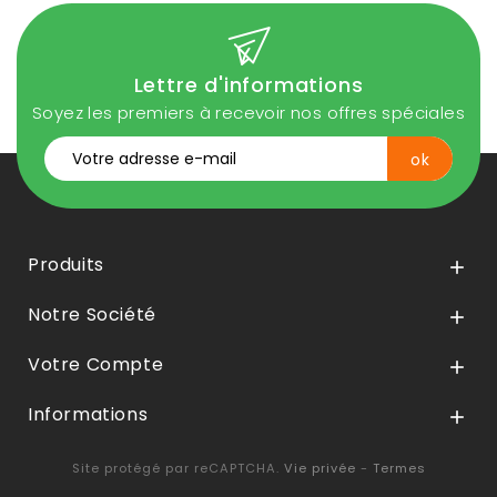
Lettre d'informations
Soyez les premiers à recevoir nos offres spéciales
Produits

Notre Société

Votre Compte

Informations

Site protégé par reCAPTCHA.
Vie privée
-
Termes