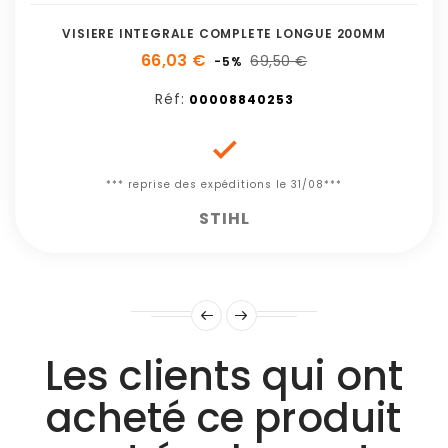
VISIERE INTEGRALE COMPLETE LONGUE 200MM
66,03 €
69,50 €
-5%
Réf:
00008840253

*** reprise des expéditions le 31/08***
STIHL
Les clients qui ont
acheté ce produit