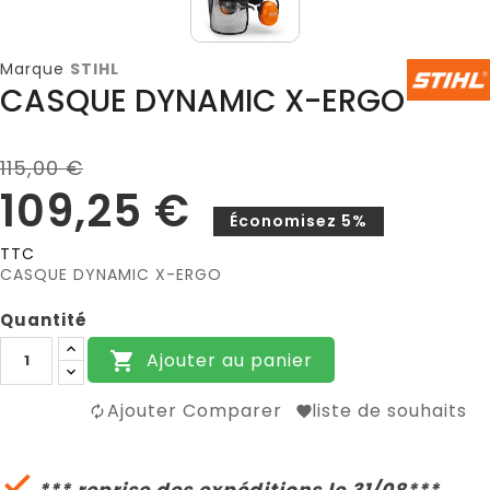
Marque
STIHL
CASQUE DYNAMIC X-ERGO
115,00 €
109,25 €
Économisez 5%
TTC
CASQUE DYNAMIC X-ERGO
Quantité
Ajouter au panier

Ajouter Comparer
liste de souhaits

*** reprise des expéditions le 31/08***