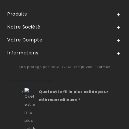
Produits

Notre Société

Votre Compte

Informations

Site protégé par reCAPTCHA.
Vie privée
-
Termes
Derniers articles
Quel est le fil le plus solide pour
débroussailleuse ?