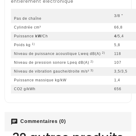
entièrement électronique
3/8 "
Pas de chaîne
Cylindrée cm³
66,8
Puissance
kW
/Ch
4
/5,4
1)
Poids kg
5,8
2)
Niveau de puissance acoustique Lweq dB(A)
118
2)
Niveau de pression sonore Lpeq dB(A)
107
3)
Niveau de vibration gauche/droite m/s²
3,5/3,5
Puissance massique kg/kW
1,4
CO2 g/kWh
656
chat
Commentaires (0)