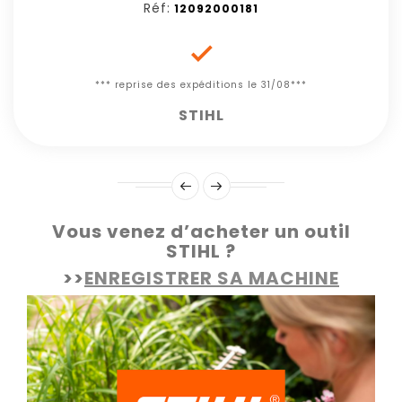
Réf:
12092000181

*** reprise des expéditions le 31/08***
STIHL
Vous venez d’acheter un outil
STIHL ?
>>
ENREGISTRER SA MACHINE