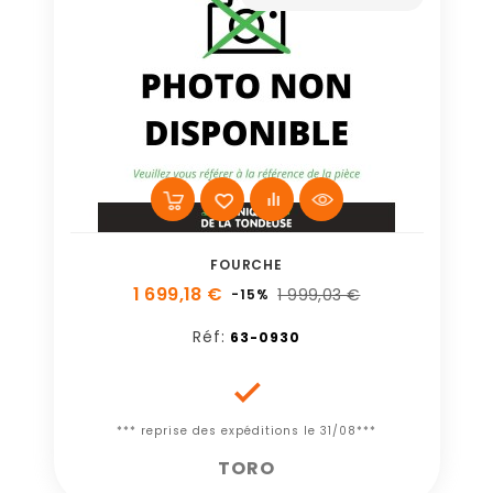
FOURCHE
1 699,18 €
1 999,03 €
-15%
Réf:
63-0930

*** reprise des expéditions le 31/08***
TORO