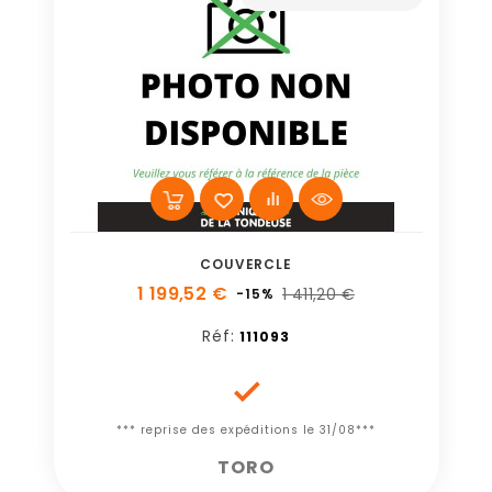
COUVERCLE
1 199,52 €
1 411,20 €
-15%
Réf:
111093

*** reprise des expéditions le 31/08***
TORO