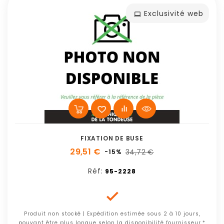
Exclusivité web
FIXATION DE BUSE
29,51 €
34,72 €
-15%
Réf:
95-2228

Produit non stocké | Expédition estimée sous 2 à 10 jours,
pouvant être plus longue selon la disponibilité fournisseur.*