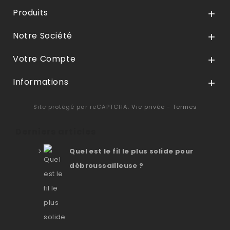
Produits

Notre Société

Votre Compte

Informations

Site protégé par reCAPTCHA.
Vie privée
-
Termes
Derniers articles
Quel est le fil le plus solide pour
débroussailleuse ?