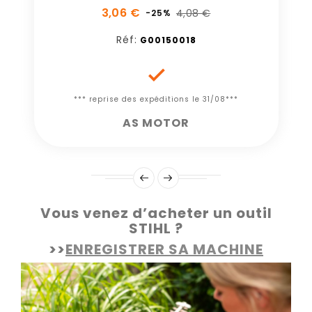
3,06 €
4,08 €
-25%
Réf:
G00150018

*** reprise des expéditions le 31/08***
AS MOTOR
Vous venez d’acheter un outil
STIHL ?
>>
ENREGISTRER SA MACHINE