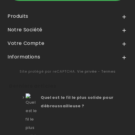
Produits

Notre Société

Votre Compte

Informations

Site protégé par reCAPTCHA.
Vie privée
-
Termes
Derniers articles
Quel est le fil le plus solide pour
débroussailleuse ?