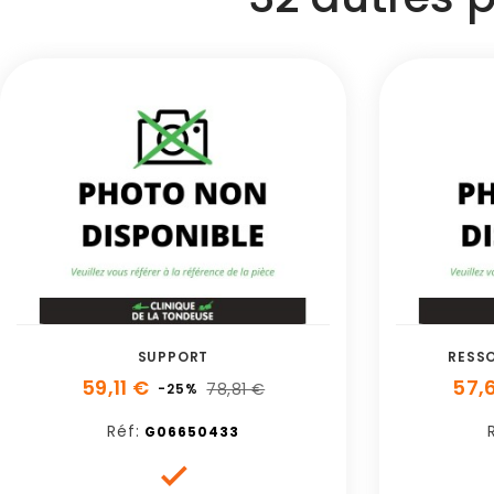
SUPPORT
RESS
59,11 €
57,
78,81 €
-25%
Réf:
G06650433
