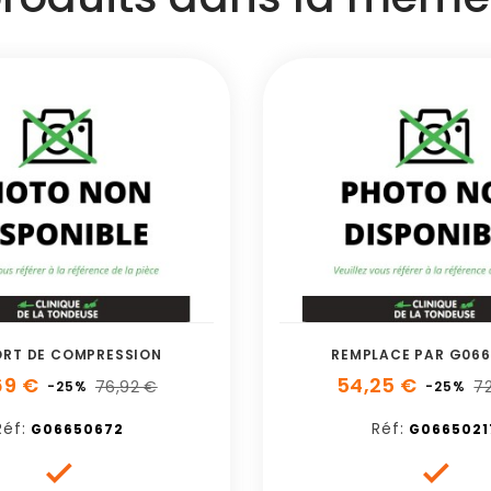
ORT DE COMPRESSION
REMPLACE PAR G06
69 €
54,25 €
76,92 €
7
-25%
-25%
Réf:
Réf:
G06650672
G0665021

