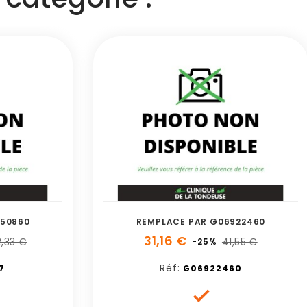
650860
REMPLACE PAR G06922460
31,16 €
2,33 €
41,55 €
-25%
Réf:
7
G06922460
