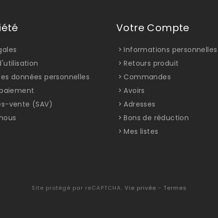
iété
Votre Compte
gales
Informations personnelles
'utilisation
Retours produit
des données personnelles
Commandes
t paiement
Avoirs
ès-vente (SAV)
Adresses
nous
Bons de réduction
Mes listes
Site protégé par reCAPTCHA.
Vie privée
-
Termes