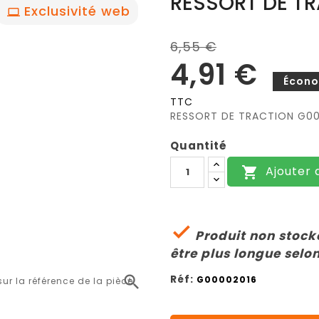
RESSORT DE T
Exclusivité web
6,55 €
4,91 €
Écono
TTC
RESSORT DE TRACTION G0
Quantité
Ajouter 


Produit non stocké
être plus longue selon
Réf:

G00002016
r la référence de la pièce