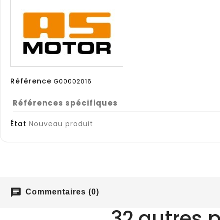
Référence
G00002016
Références spécifiques
État
Nouveau produit
chat
Commentaires (0)
32 autres 