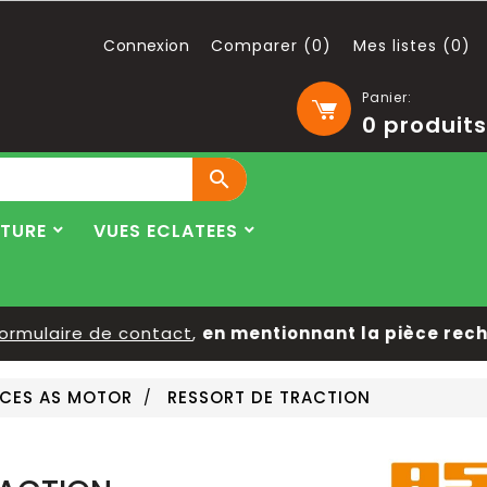
Connexion
Comparer (
0
)
Mes listes (
0
)
Panier:
0
produits

LTURE
VUES ECLATEES
rmulaire de contact
,
en mentionnant la pièce recher
ÈCES AS MOTOR
RESSORT DE TRACTION