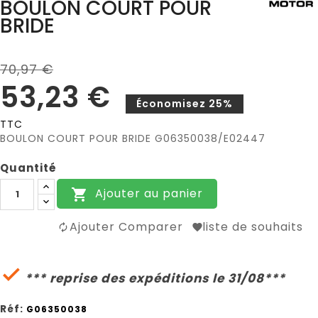
BOULON COURT POUR
BRIDE
70,97 €
53,23 €
Économisez 25%
TTC
BOULON COURT POUR BRIDE G06350038/E02447
Quantité
Ajouter au panier

Ajouter Comparer
liste de souhaits

*** reprise des expéditions le 31/08***
Réf:
G06350038