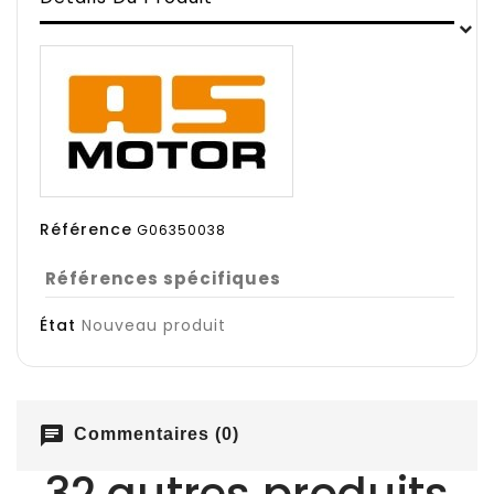
Référence
G06350038
Références spécifiques
État
Nouveau produit
chat
Commentaires (0)
32 autres produits