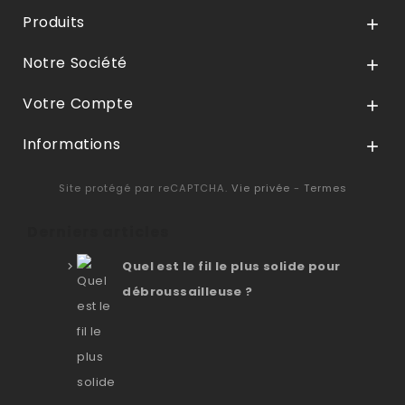
Produits

Notre Société

Votre Compte

Informations

Site protégé par reCAPTCHA.
Vie privée
-
Termes
Derniers articles
Quel est le fil le plus solide pour
débroussailleuse ?