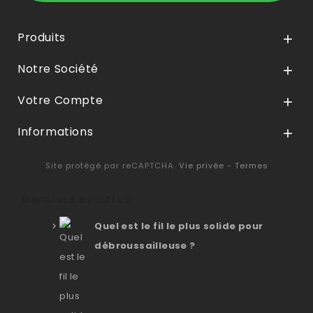
Produits

Notre Société

Votre Compte

Informations

Site protégé par reCAPTCHA.
Vie privée
-
Termes
Derniers articles
Quel est le fil le plus solide pour
débroussailleuse ?