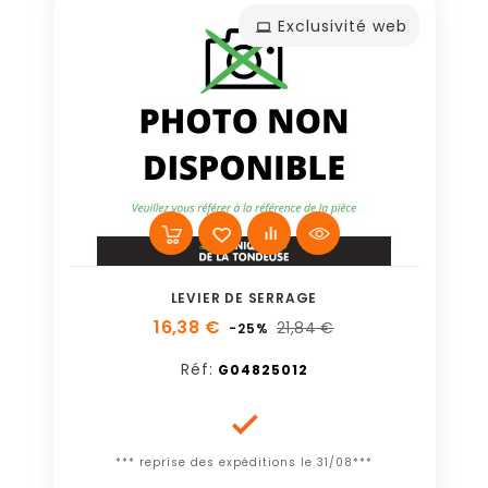
Exclusivité web
LEVIER DE SERRAGE
16,38 €
21,84 €
-25%
Réf:
G04825012

*** reprise des expéditions le 31/08***