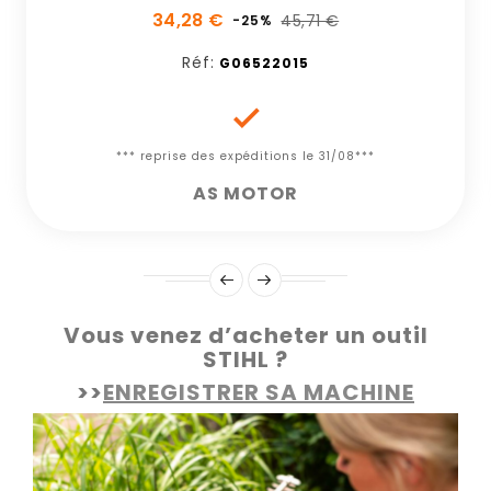
34,28 €
45,71 €
-25%
Réf:
G06522015

*** reprise des expéditions le 31/08***
AS MOTOR
Vous venez d’acheter un outil
STIHL ?
>>
ENREGISTRER SA MACHINE