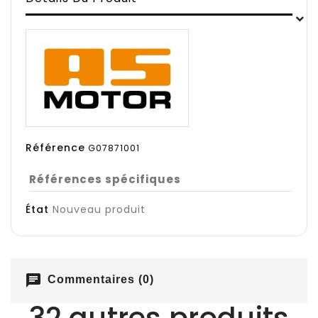
Référence
G07871001
Références spécifiques
État
Nouveau produit
chat
Commentaires (0)
32 autres produits