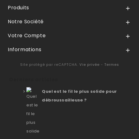
Produits

Notre Société

Votre Compte

Informations

Site protégé par reCAPTCHA.
Vie privée
-
Termes
Derniers articles
Quel est le fil le plus solide pour
débroussailleuse ?