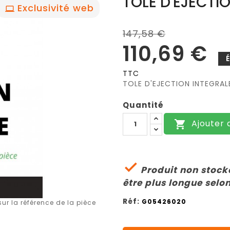
TOLE D'EJECTI
Exclusivité web
147,58 €
110,69 €
TTC
TOLE D'EJECTION INTEGRA
Quantité
Ajouter 


Produit non stocké
être plus longue selon
Réf:
G05426020
r la référence de la pièce