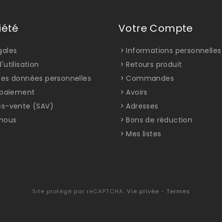
iété
Votre Compte
gales
Informations personnelles
'utilisation
Retours produit
des données personnelles
Commandes
t paiement
Avoirs
ès-vente (SAV)
Adresses
nous
Bons de réduction
Mes listes
Site protégé par reCAPTCHA.
Vie privée
-
Termes