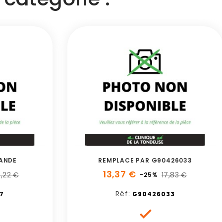
ANDE
REMPLACE PAR G90426033
13,37 €
,22 €
17,83 €
-25%
Réf:
7
G90426033
