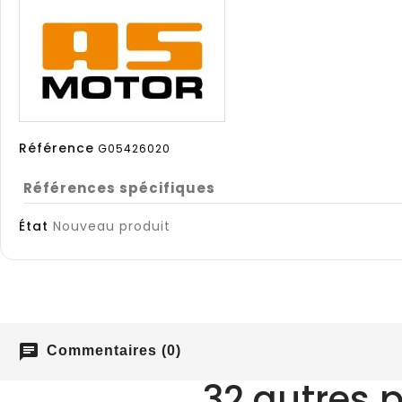
Référence
G05426020
Références spécifiques
État
Nouveau produit
chat
Commentaires (0)
32 autres 