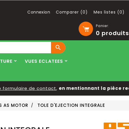
Connexion
Comparer (
0
)
Mes listes (
0
)
Panier:
0
produits

LTURE
VUES ECLATEES
ormulaire de contact
,
en mentionnant la pièce reche
ES AS MOTOR
TOLE D'EJECTION INTEGRALE