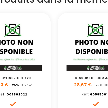
S CYLINDRIQUE X20
RESSORT DE COMM
43 €
28,67 €
0,57 €
38
-25%
-25%
Réf:
Réf:
G07802022
G0585001

