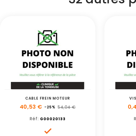
CABLE FREIN MOTEUR
VI
40,53 €
0,
54,04 €
-25%
Réf:
G00020133
