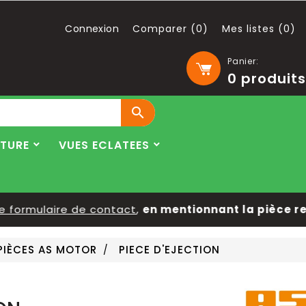
Connexion
Comparer (
0
)
Mes listes (
0
)
Panier:
0
produits

LTURE
VUES ECLATEES
ormulaire de contact
,
en mentionnant la pièce reche
PIÈCES AS MOTOR
PIECE D'EJECTION