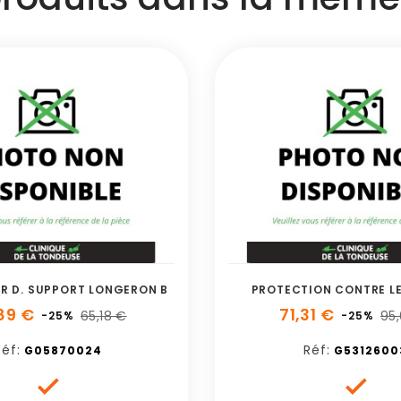
R D. SUPPORT LONGERON B
PROTECTION CONTRE L
89 €
71,31 €
65,18 €
95
-25%
-25%
éf:
Réf:
G05870024
G5312600

