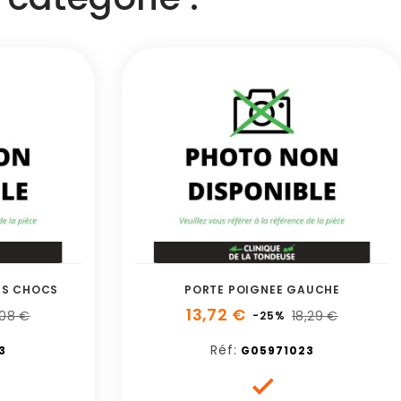
ES CHOCS
PORTE POIGNEE GAUCHE
13,72 €
,08 €
18,29 €
-25%
Réf:
3
G05971023
