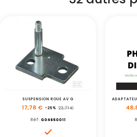
SUSPENSION ROUE AV G
ADAPTATEU
17,78 €
48,
23,71 €
-25%
Réf:
R
G04650011
