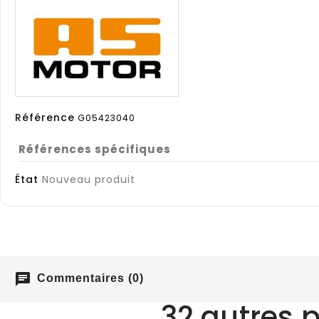
Référence
G05423040
Références spécifiques
État
Nouveau produit
chat
Commentaires (0)
32 autres 