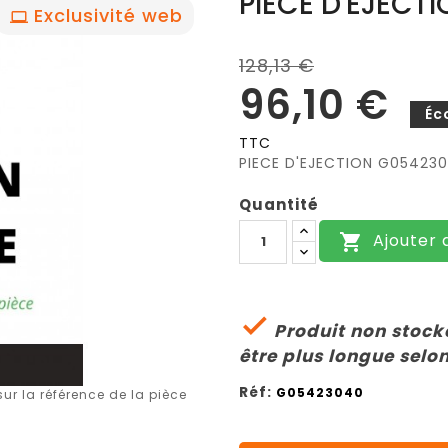
PIECE D'EJECT
Exclusivité web
128,13 €
96,10 €
Éc
TTC
PIECE D'EJECTION G05423
Quantité
Ajouter 


Produit non stocké
être plus longue selon
Réf:
G05423040
r la référence de la pièce