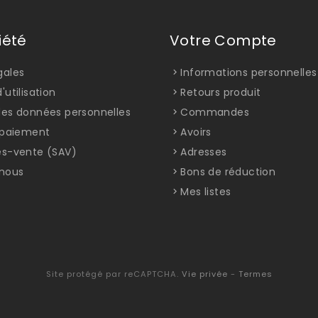
iété
Votre Compte
gales
Informations personnelles
'utilisation
Retours produit
des données personnelles
Commandes
t paiement
Avoirs
ès-vente (SAV)
Adresses
nous
Bons de réduction
Mes listes
Site protégé par reCAPTCHA.
Vie privée
-
Termes