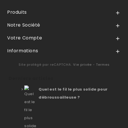
Produits

Notre Société

Votre Compte

Informations

Site protégé par reCAPTCHA.
Vie privée
-
Termes
Derniers articles
Quel est le fil le plus solide pour
débroussailleuse ?