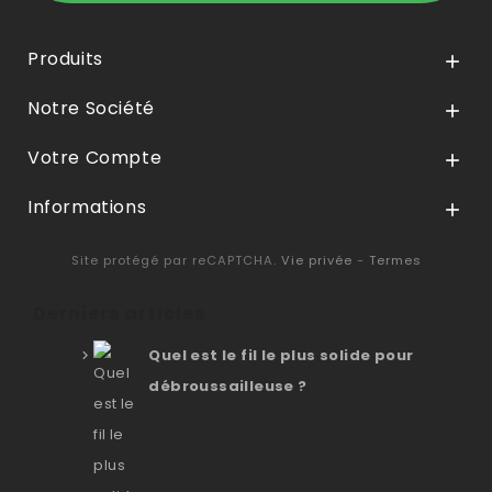
Produits

Notre Société

Votre Compte

Informations

Site protégé par reCAPTCHA.
Vie privée
-
Termes
Derniers articles
Quel est le fil le plus solide pour
débroussailleuse ?