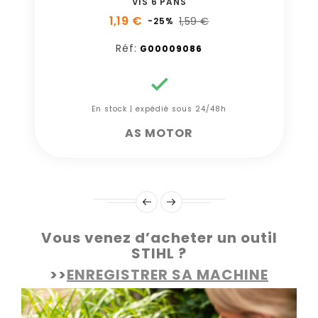
VIS 6 PANS
1,19 €
1,59 €
-25%
Réf:
G00009086

En stock | expédié sous 24/48h
AS MOTOR
Vous venez d’acheter un outil
STIHL ?
>>
ENREGISTRER SA MACHINE