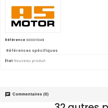
Référence
G00011049
Références spécifiques
État
Nouveau produit
chat
Commentaires (0)
32 autres 