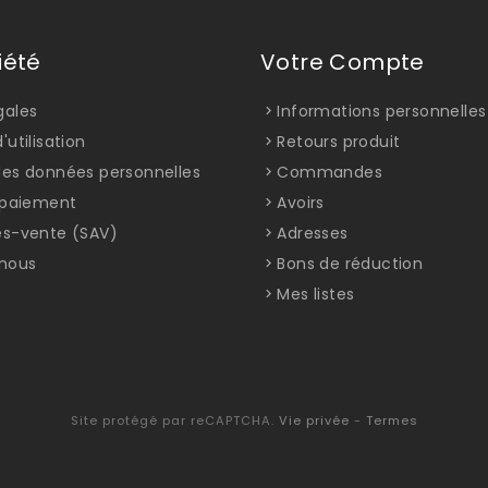
iété
Votre Compte
gales
Informations personnelles
'utilisation
Retours produit
des données personnelles
Commandes
t paiement
Avoirs
ès-vente (SAV)
Adresses
nous
Bons de réduction
Mes listes
Site protégé par reCAPTCHA.
Vie privée
-
Termes