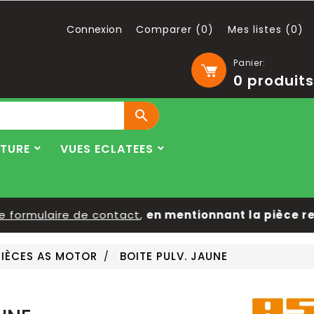
Connexion
Comparer (
0
)
Mes listes (
0
)
Panier:
0
produits

LTURE
VUES ECLATEES
ormulaire de contact
,
en mentionnant la pièce reche
PIÈCES AS MOTOR
BOITE PULV. JAUNE