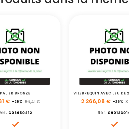
PALIER BRONZE
81 €
2 266,08 €
66,41 €
3
-25%
-25%
Réf:
Réf:
G06650412
G9012301

