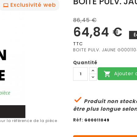
BOITE PULV. J
Exclusivité web
86,45 €
64,84 €
É
TTC
BOITE PULV. JAUNE G00011
Quantité
Ajouter 


Produit non stocké
être plus longue selon
Réf:
G00011049
r la référence de la pièce