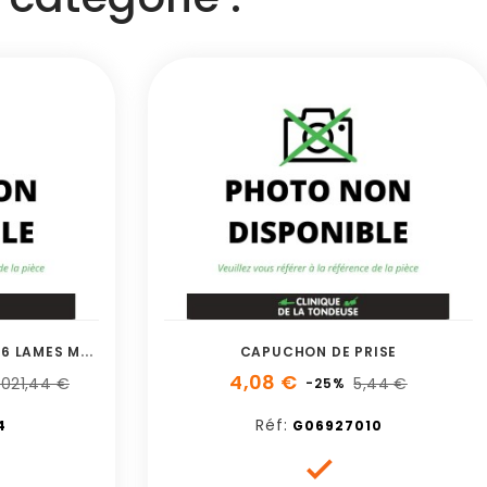
V
ILEBREQUIN AVEC JEU DE 26 LAMES MAILLET
CAPUCHON DE PRISE
4,08 €
 021,44 €
5,44 €
-25%
Réf:
4
G06927010
