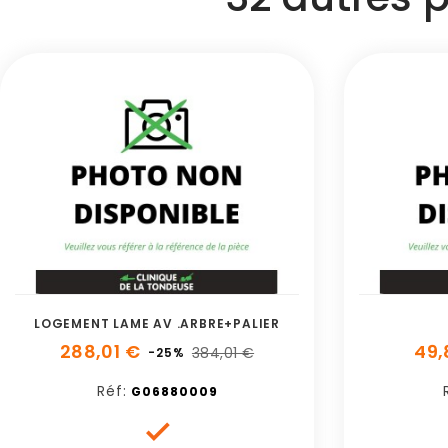
LOGEMENT LAME AV .ARBRE+PALIER
288,01 €
49,
384,01 €
-25%
Réf:
G06880009
