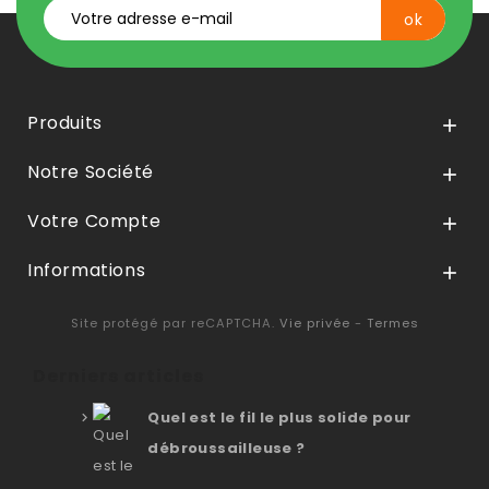
Produits

Notre Société

Votre Compte

Informations

Site protégé par reCAPTCHA.
Vie privée
-
Termes
Derniers articles
Quel est le fil le plus solide pour
débroussailleuse ?