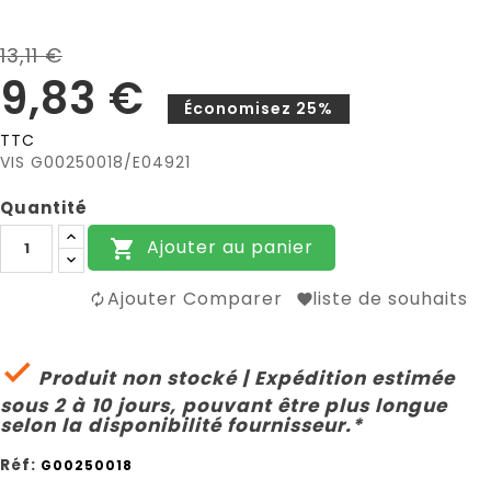
13,11 €
9,83 €
Économisez 25%
TTC
VIS G00250018/E04921
Quantité
Ajouter au panier

Ajouter Comparer
liste de souhaits

Produit non stocké | Expédition estimée
sous 2 à 10 jours, pouvant être plus longue
selon la disponibilité fournisseur.*
Réf:
G00250018