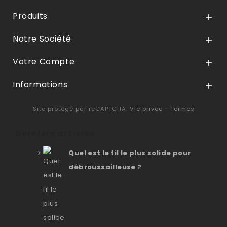
Produits

Notre Société

Votre Compte

Informations

Site protégé par reCAPTCHA.
Vie privée
-
Termes
Derniers articles
Quel est le fil le plus solide pour
débroussailleuse ?