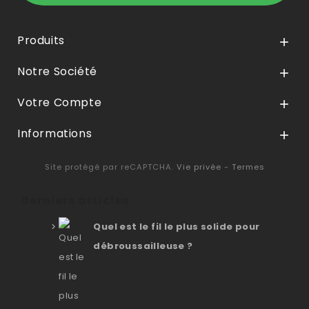
Produits

Notre Société

Votre Compte

Informations

Site protégé par reCAPTCHA.
Vie privée
-
Termes
Derniers articles
Quel est le fil le plus solide pour
débroussailleuse ?