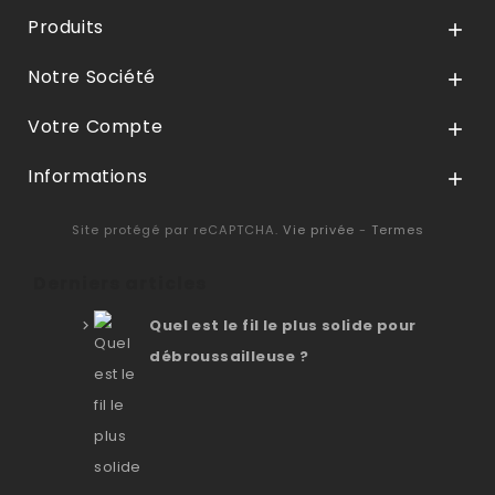
Produits

Notre Société

Votre Compte

Informations

Site protégé par reCAPTCHA.
Vie privée
-
Termes
Derniers articles
Quel est le fil le plus solide pour
débroussailleuse ?