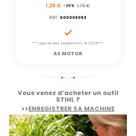
1,28 €
1,70 €
-25%
Réf:
G00006053

*** reprise des expéditions le 31/08***
AS MOTOR
Vous venez d’acheter un outil
STIHL ?
>>
ENREGISTRER SA MACHINE