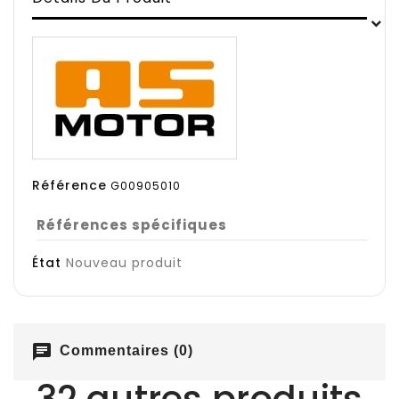
Référence
G00905010
Références spécifiques
État
Nouveau produit
chat
Commentaires (0)
32 autres produits