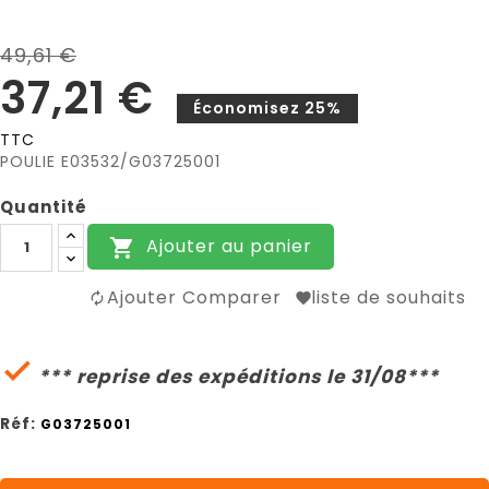
49,61 €
37,21 €
Économisez 25%
TTC
POULIE E03532/G03725001
Quantité
Ajouter au panier

Ajouter Comparer
liste de souhaits

*** reprise des expéditions le 31/08***
Réf:
G03725001