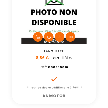
LANGUETTE
8,86 €
11,81 €
-25%
Réf:
G00950016

*** reprise des expéditions le 31/08***
AS MOTOR