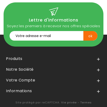
Lettre d'informations
Soyez les premiers à recevoir nos offres spéciales
Produits

Notre Société

Votre Compte

Informations

Site protégé par reCAPTCHA.
Vie privée
-
Termes